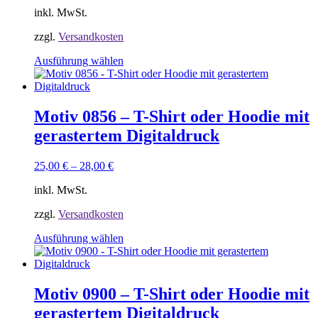
der
inkl. MwSt.
Produktseite
gewählt
zzgl.
Versandkosten
werden
Dieses
Ausführung wählen
Produkt
weist
mehrere
Varianten
Motiv 0856 – T-Shirt oder Hoodie mit
auf.
gerastertem Digitaldruck
Die
Optionen
können
25,00
€
–
28,00
€
auf
der
inkl. MwSt.
Produktseite
gewählt
zzgl.
Versandkosten
werden
Dieses
Ausführung wählen
Produkt
weist
mehrere
Varianten
Motiv 0900 – T-Shirt oder Hoodie mit
auf.
gerastertem Digitaldruck
Die