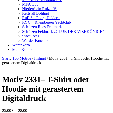
MFA Cup
Niederrhein Rulz e.V.
Reitstall Böhling
RuF St. Georg Haldern
RYC – Rheinberger Yachtclub
Schützen Rees Feldmark
Schützen Feldmark „CLUB DER VIZEKÖNIGE“
Stadt Rees
Werder Fanclub
Warenkorb
Mein Konto
Start
/
Top Motive
/
Fishing
/ Motiv 2331– T-Shirt oder Hoodie mit
gerastertem Digitaldruck
Motiv 2331– T-Shirt oder
Hoodie mit gerastertem
Digitaldruck
25,00
€
–
28,00
€