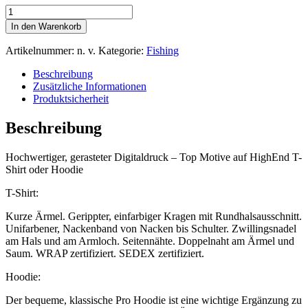
Motiv
2331–
In den Warenkorb
T-
Shirt
Artikelnummer:
n. v.
Kategorie:
Fishing
oder
Hoodie
Beschreibung
mit
Zusätzliche Informationen
gerastertem
Produktsicherheit
Digitaldruck
Menge
Beschreibung
Hochwertiger, gerasteter Digitaldruck – Top Motive auf HighEnd T-
Shirt oder Hoodie
T-Shirt:
Kurze Ärmel. Gerippter, einfarbiger Kragen mit Rundhalsausschnitt.
Unifarbener, Nackenband von Nacken bis Schulter. Zwillingsnadel
am Hals und am Armloch. Seitennähte. Doppelnaht am Ärmel und
Saum. WRAP zertifiziert. SEDEX zertifiziert.
Hoodie:
Der bequeme, klassische Pro Hoodie ist eine wichtige Ergänzung zu