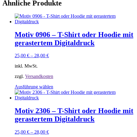
Ähnliche Produkte
Motiv 0906 – T-Shirt oder Hoodie mit
gerastertem Digitaldruck
25,00
€
–
28,00
€
inkl. MwSt.
zzgl.
Versandkosten
Dieses
Ausführung wählen
Produkt
weist
mehrere
Varianten
Motiv 2306 – T-Shirt oder Hoodie mit
auf.
gerastertem Digitaldruck
Die
Optionen
können
25,00
€
–
28,00
€
auf