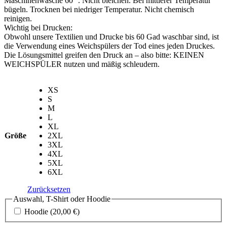
Maschinenwäsche 60 °. Nicht bleichen. Bei mittlerer Temperatur
bügeln. Trocknen bei niedriger Temperatur. Nicht chemisch
reinigen.
Wichtig bei Drucken:
Obwohl unsere Textilien und Drucke bis 60 Gad waschbar sind, ist
die Verwendung eines Weichspülers der Tod eines jeden Druckes.
Die Lösungsmittel greifen den Druck an – also bitte: KEINEN
WEICHSPÜLER nutzen und mäßig schleudern.
XS
S
M
L
XL
Größe
2XL
3XL
4XL
5XL
6XL
Zurücksetzen
Auswahl, T-Shirt oder Hoodie
Hoodie
(20,00 €)