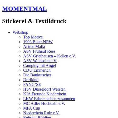
Zum
MOMENTMAL
Inhalt
springen
Stickerei & Textildruck
Webshop
Top Motive
1903 Biker NRW
Actros Mafia
ASV Frühauf Rees
ASV Griethausen – Kellen e.V.
ASV Waldsolm e.V.
Camping mit Angel
CDU Emmerich
Die Baukutscher
Dorfkind
FANG’SE
HSV Düsseldorf Wersten
KIA Freunde Niederrhein
LKW Fahrer stehen zusammen
MC Adler Hochdahl e.V.
MFA Cup
Niederrhein Rulz e.V.
Reitstall Böhling