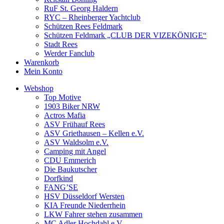
RuF St. Georg Haldern
RYC – Rheinberger Yachtclub
Schützen Rees Feldmark
Schützen Feldmark „CLUB DER VIZEKÖNIGE“
Stadt Rees
Werder Fanclub
Warenkorb
Mein Konto
Webshop
Top Motive
1903 Biker NRW
Actros Mafia
ASV Frühauf Rees
ASV Griethausen – Kellen e.V.
ASV Waldsolm e.V.
Camping mit Angel
CDU Emmerich
Die Baukutscher
Dorfkind
FANG’SE
HSV Düsseldorf Wersten
KIA Freunde Niederrhein
LKW Fahrer stehen zusammen
MC Adler Hochdahl e.V.