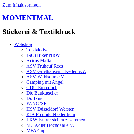
Zum Inhalt springen
MOMENTMAL
Stickerei & Textildruck
Webshop
Top Motive
1903 Biker NRW
Actros Mafia
ASV Frühauf Rees
ASV Griethausen – Kellen e.V.
ASV Waldsolm e.V.
Camping mit Angel
CDU Emmerich
Die Baukutscher
Dorfkind
FANG’SE
HSV Düsseldorf Wersten
KIA Freunde Niederrhein
LKW Fahrer stehen zusammen
MC Adler Hochdahl e.V.
MFA Cup