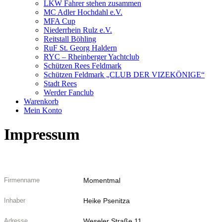
LKW Fahrer stehen zusammen
MC Adler Hochdahl e.V.
MFA Cup
Niederrhein Rulz e.V.
Reitstall Böhling
RuF St. Georg Haldern
RYC – Rheinberger Yachtclub
Schützen Rees Feldmark
Schützen Feldmark „CLUB DER VIZEKÖNIGE“
Stadt Rees
Werder Fanclub
Warenkorb
Mein Konto
Impressum
Firmenname
Momentmal
Inhaber
Heike Psenitza
Adresse
Weseler Straße 11