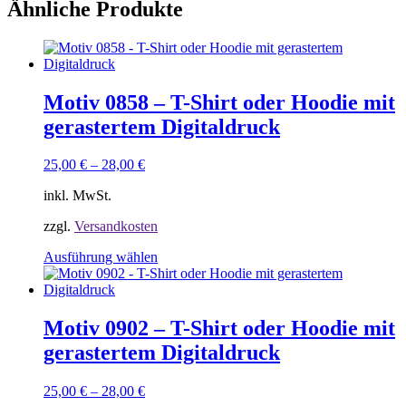
Ähnliche Produkte
Motiv 0858 – T-Shirt oder Hoodie mit
gerastertem Digitaldruck
25,00
€
–
28,00
€
inkl. MwSt.
zzgl.
Versandkosten
Dieses
Ausführung wählen
Produkt
weist
mehrere
Varianten
Motiv 0902 – T-Shirt oder Hoodie mit
auf.
gerastertem Digitaldruck
Die
Optionen
können
25,00
€
–
28,00
€
auf