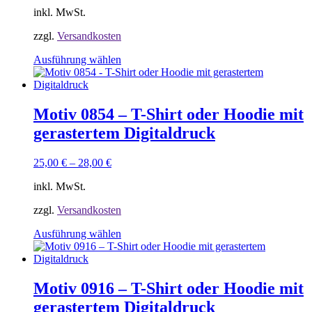
der
inkl. MwSt.
Produktseite
gewählt
zzgl.
Versandkosten
werden
Dieses
Ausführung wählen
Produkt
weist
mehrere
Varianten
Motiv 0854 – T-Shirt oder Hoodie mit
auf.
gerastertem Digitaldruck
Die
Optionen
können
25,00
€
–
28,00
€
auf
der
inkl. MwSt.
Produktseite
gewählt
zzgl.
Versandkosten
werden
Dieses
Ausführung wählen
Produkt
weist
mehrere
Varianten
Motiv 0916 – T-Shirt oder Hoodie mit
auf.
gerastertem Digitaldruck
Die