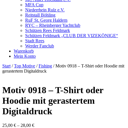
MFA Cup
Niederrhein Rulz e.V.
Reitstall Böhling
RuF St. Georg Haldern
RYC – Rheinberger Yachtclub
Schützen Rees Feldmark
Schützen Feldmark „CLUB DER VIZEKÖNIGE“
Stadt Rees
Werder Fanclub
Warenkorb
Mein Konto
Start
/
Top Motive
/
Fishing
/ Motiv 0918 – T-Shirt oder Hoodie mit
gerastertem Digitaldruck
Motiv 0918 – T-Shirt oder
Hoodie mit gerastertem
Digitaldruck
25,00
€
–
28,00
€