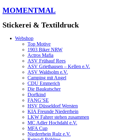
Zum
MOMENTMAL
Inhalt
springen
Stickerei & Textildruck
Webshop
Top Motive
1903 Biker NRW
Actros Mafia
ASV Frühauf Rees
ASV Griethausen – Kellen e.V.
ASV Waldsolm e.V.
Camping mit Angel
CDU Emmerich
Die Baukutscher
Dorfkind
FANG’SE
HSV Düsseldorf Wersten
KIA Freunde Niederrhein
LKW Fahrer stehen zusammen
MC Adler Hochdahl e.V.
MFA Cup
Niederrhein Rulz e.V.
Reitstall Böhling