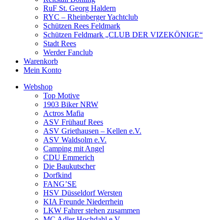
RuF St. Georg Haldern
RYC – Rheinberger Yachtclub
Schützen Rees Feldmark
Schützen Feldmark „CLUB DER VIZEKÖNIGE“
Stadt Rees
Werder Fanclub
Warenkorb
Mein Konto
Webshop
Top Motive
1903 Biker NRW
Actros Mafia
ASV Frühauf Rees
ASV Griethausen – Kellen e.V.
ASV Waldsolm e.V.
Camping mit Angel
CDU Emmerich
Die Baukutscher
Dorfkind
FANG’SE
HSV Düsseldorf Wersten
KIA Freunde Niederrhein
LKW Fahrer stehen zusammen
MC Adler Hochdahl e.V.