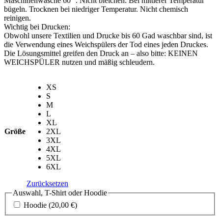
Maschinenwäsche 60 °. Nicht bleichen. Bei mittlerer Temperatur
bügeln. Trocknen bei niedriger Temperatur. Nicht chemisch
reinigen.
Wichtig bei Drucken:
Obwohl unsere Textilien und Drucke bis 60 Gad waschbar sind, ist
die Verwendung eines Weichspülers der Tod eines jeden Druckes.
Die Lösungsmittel greifen den Druck an – also bitte: KEINEN
WEICHSPÜLER nutzen und mäßig schleudern.
XS
S
M
L
XL
Größe
2XL
3XL
4XL
5XL
6XL
Zurücksetzen
Auswahl, T-Shirt oder Hoodie
Hoodie
(20,00 €)