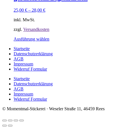
Optionen
können
25,00
€
–
28,00
€
auf
der
inkl. MwSt.
Produktseite
gewählt
zzgl.
Versandkosten
werden
Dieses
Ausführung wählen
Produkt
Startseite
weist
Datenschutzerklärung
mehrere
AGB
Varianten
Impressum
auf.
Widerruf Formular
Die
Optionen
Startseite
können
Datenschutzerklärung
auf
AGB
der
Impressum
Produktseite
Widerruf Formular
gewählt
werden
© Momentmal-Stickerei · Weseler Straße 11, 46459 Rees