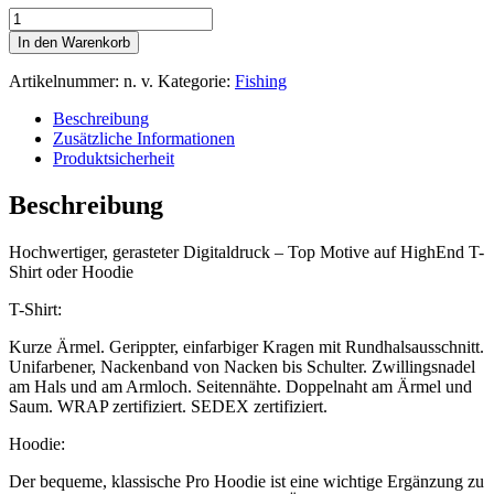
Motiv
0918
In den Warenkorb
–
T-
Artikelnummer:
n. v.
Kategorie:
Fishing
Shirt
oder
Beschreibung
Hoodie
Zusätzliche Informationen
mit
Produktsicherheit
gerastertem
Digitaldruck
Beschreibung
Menge
Hochwertiger, gerasteter Digitaldruck – Top Motive auf HighEnd T-
Shirt oder Hoodie
T-Shirt:
Kurze Ärmel. Gerippter, einfarbiger Kragen mit Rundhalsausschnitt.
Unifarbener, Nackenband von Nacken bis Schulter. Zwillingsnadel
am Hals und am Armloch. Seitennähte. Doppelnaht am Ärmel und
Saum. WRAP zertifiziert. SEDEX zertifiziert.
Hoodie:
Der bequeme, klassische Pro Hoodie ist eine wichtige Ergänzung zu