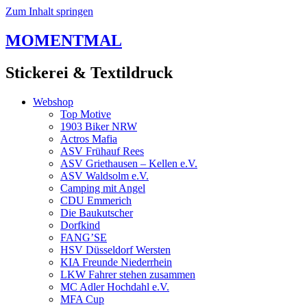
Zum Inhalt springen
MOMENTMAL
Stickerei & Textildruck
Webshop
Top Motive
1903 Biker NRW
Actros Mafia
ASV Frühauf Rees
ASV Griethausen – Kellen e.V.
ASV Waldsolm e.V.
Camping mit Angel
CDU Emmerich
Die Baukutscher
Dorfkind
FANG’SE
HSV Düsseldorf Wersten
KIA Freunde Niederrhein
LKW Fahrer stehen zusammen
MC Adler Hochdahl e.V.
MFA Cup