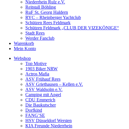
Niederrhein Rulz e.V.
Reitstall Böhling
RuF St. Georg Haldern
RYC – Rheinberger Yachtclub
Schützen Rees Feldmark
Schützen Feldmark „CLUB DER VIZEKÖNIGE“
Stadt Rees
Werder Fanclub
Warenkorb
Mein Konto
Webshop
Top Motive
1903 Biker NRW
Actros Mafia
ASV Frühauf Rees
ASV Griethausen – Kellen e.V.
ASV Waldsolm e.V.
Camping mit Angel
CDU Emmerich
Die Baukutscher
Dorfkind
FANG’SE
HSV Düsseldorf Wersten
KIA Freunde Niederrhein