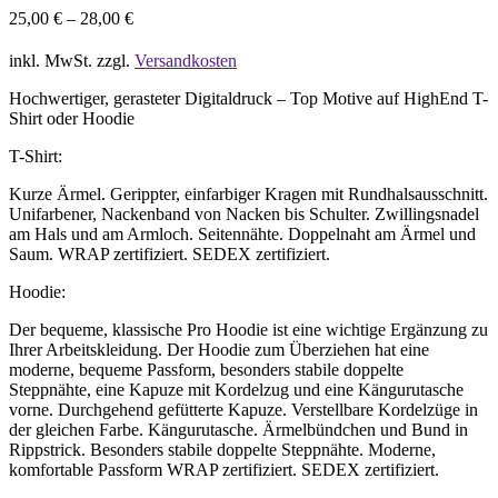
25,00
€
–
28,00
€
inkl. MwSt.
zzgl.
Versandkosten
Hochwertiger, gerasteter Digitaldruck – Top Motive auf HighEnd T-
Shirt oder Hoodie
T-Shirt:
Kurze Ärmel. Gerippter, einfarbiger Kragen mit Rundhalsausschnitt.
Unifarbener, Nackenband von Nacken bis Schulter. Zwillingsnadel
am Hals und am Armloch. Seitennähte. Doppelnaht am Ärmel und
Saum. WRAP zertifiziert. SEDEX zertifiziert.
Hoodie:
Der bequeme, klassische Pro Hoodie ist eine wichtige Ergänzung zu
Ihrer Arbeitskleidung. Der Hoodie zum Überziehen hat eine
moderne, bequeme Passform, besonders stabile doppelte
Steppnähte, eine Kapuze mit Kordelzug und eine Kängurutasche
vorne. Durchgehend gefütterte Kapuze. Verstellbare Kordelzüge in
der gleichen Farbe. Kängurutasche. Ärmelbündchen und Bund in
Rippstrick. Besonders stabile doppelte Steppnähte. Moderne,
komfortable Passform WRAP zertifiziert. SEDEX zertifiziert.