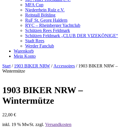
MFA Cup
Niederrhein Rulz e.V.
Reitstall Böhling
RuF St. Georg Haldern
RYC – Rheinberger Yachtclub
Schützen Rees Feldmark
Schützen Feldmark „CLUB DER VIZEKÖNIGE“
Stadt Rees
Werder Fanclub
Warenkorb
Mein Konto
Start
/
1903 BIKER NRW
/
Accessoires
/ 1903 BIKER NRW –
Wintermütze
1903 BIKER NRW –
Wintermütze
22,00
€
inkl. 19 % MwSt.
zzgl.
Versandkosten