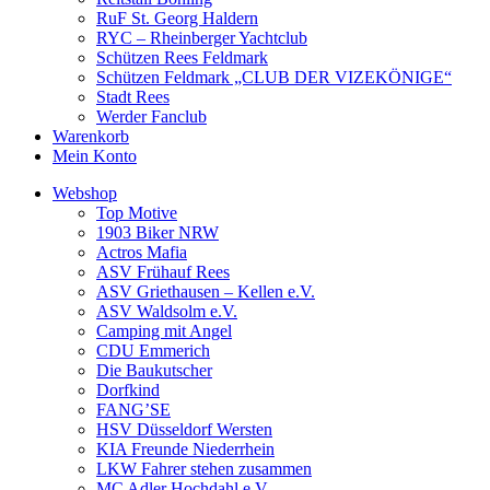
RuF St. Georg Haldern
RYC – Rheinberger Yachtclub
Schützen Rees Feldmark
Schützen Feldmark „CLUB DER VIZEKÖNIGE“
Stadt Rees
Werder Fanclub
Warenkorb
Mein Konto
Webshop
Top Motive
1903 Biker NRW
Actros Mafia
ASV Frühauf Rees
ASV Griethausen – Kellen e.V.
ASV Waldsolm e.V.
Camping mit Angel
CDU Emmerich
Die Baukutscher
Dorfkind
FANG’SE
HSV Düsseldorf Wersten
KIA Freunde Niederrhein
LKW Fahrer stehen zusammen
MC Adler Hochdahl e.V.