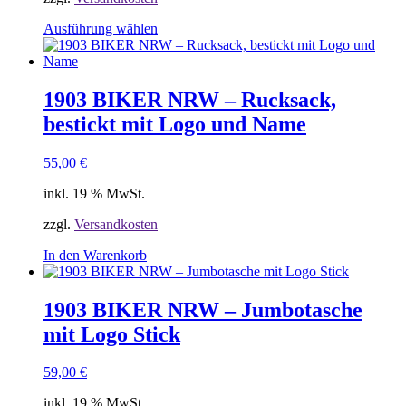
Dieses
Ausführung wählen
Produkt
weist
mehrere
Varianten
1903 BIKER NRW – Rucksack,
auf.
bestickt mit Logo und Name
Die
Optionen
können
55,00
€
auf
der
inkl. 19 % MwSt.
Produktseite
gewählt
zzgl.
Versandkosten
werden
In den Warenkorb
1903 BIKER NRW – Jumbotasche
mit Logo Stick
59,00
€
inkl. 19 % MwSt.