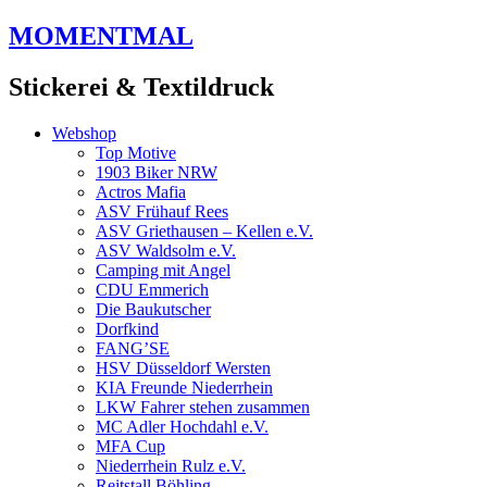
Zum
MOMENTMAL
Inhalt
springen
Stickerei & Textildruck
Webshop
Top Motive
1903 Biker NRW
Actros Mafia
ASV Frühauf Rees
ASV Griethausen – Kellen e.V.
ASV Waldsolm e.V.
Camping mit Angel
CDU Emmerich
Die Baukutscher
Dorfkind
FANG’SE
HSV Düsseldorf Wersten
KIA Freunde Niederrhein
LKW Fahrer stehen zusammen
MC Adler Hochdahl e.V.
MFA Cup
Niederrhein Rulz e.V.
Reitstall Böhling