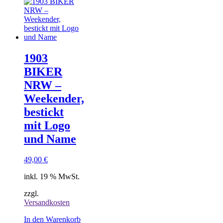
können
auf
der
Produktseite
gewählt
werden
1903
BIKER
NRW –
Weekender,
bestickt
mit Logo
und Name
49,00
€
inkl. 19 % MwSt.
zzgl.
Versandkosten
In den Warenkorb