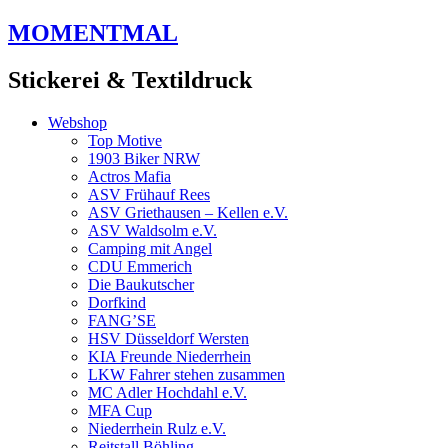
Zum
MOMENTMAL
Inhalt
springen
Stickerei & Textildruck
Webshop
Top Motive
1903 Biker NRW
Actros Mafia
ASV Frühauf Rees
ASV Griethausen – Kellen e.V.
ASV Waldsolm e.V.
Camping mit Angel
CDU Emmerich
Die Baukutscher
Dorfkind
FANG’SE
HSV Düsseldorf Wersten
KIA Freunde Niederrhein
LKW Fahrer stehen zusammen
MC Adler Hochdahl e.V.
MFA Cup
Niederrhein Rulz e.V.
Reitstall Böhling