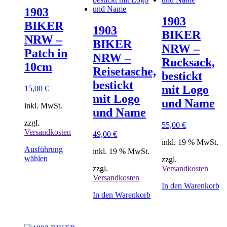
1903
1903
BIKER
1903
BIKER
NRW –
BIKER
NRW –
Patch in
NRW –
Rucksack,
10cm
Reisetasche,
bestickt
bestickt
mit Logo
15,00
€
mit Logo
und Name
inkl. MwSt.
und Name
zzgl.
55,00
€
Versandkosten
49,00
€
inkl. 19 % MwSt.
Ausführung
inkl. 19 % MwSt.
Dieses
wählen
zzgl.
Produkt
zzgl.
Versandkosten
weist
Versandkosten
mehrere
In den Warenkorb
Varianten
In den Warenkorb
auf.
Die
Optionen