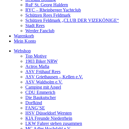
RuF St. Georg Haldern
RYC – Rheinberger Yachtclub
Schützen Rees Feldmark
Schützen Feldmark „CLUB DER VIZEKÖNIGE“
Stadt Rees
Werder Fanclub
Warenkorb
Mein Konto
Webshop
Top Motive
1903 Biker NRW
Actros Mafia
ASV Frühauf Rees
ASV Griethausen – Kellen e.V.
ASV Waldsolm e.V.
Camping mit Angel
CDU Emmerich
Die Baukutscher
Dorfkind
FANG’SE
HSV Düsseldorf Wersten
KIA Freunde Niederrhein
LKW Fahrer stehen zusammen
MC Adler Hochdahl e.V.