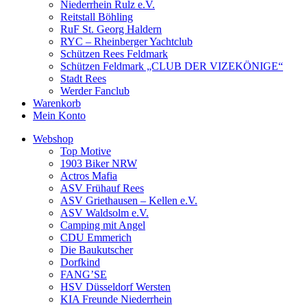
Niederrhein Rulz e.V.
Reitstall Böhling
RuF St. Georg Haldern
RYC – Rheinberger Yachtclub
Schützen Rees Feldmark
Schützen Feldmark „CLUB DER VIZEKÖNIGE“
Stadt Rees
Werder Fanclub
Warenkorb
Mein Konto
Webshop
Top Motive
1903 Biker NRW
Actros Mafia
ASV Frühauf Rees
ASV Griethausen – Kellen e.V.
ASV Waldsolm e.V.
Camping mit Angel
CDU Emmerich
Die Baukutscher
Dorfkind
FANG’SE
HSV Düsseldorf Wersten
KIA Freunde Niederrhein