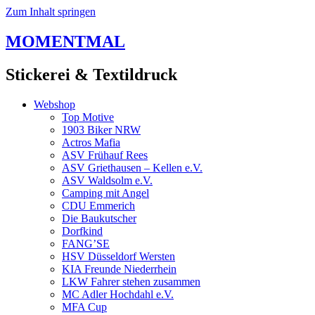
Zum Inhalt springen
MOMENTMAL
Stickerei & Textildruck
Webshop
Top Motive
1903 Biker NRW
Actros Mafia
ASV Frühauf Rees
ASV Griethausen – Kellen e.V.
ASV Waldsolm e.V.
Camping mit Angel
CDU Emmerich
Die Baukutscher
Dorfkind
FANG’SE
HSV Düsseldorf Wersten
KIA Freunde Niederrhein
LKW Fahrer stehen zusammen
MC Adler Hochdahl e.V.
MFA Cup