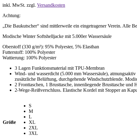
inkl. MwSt.
zzgl.
Versandkosten
Achtung:
„Die Baukutscher“ sind mittlerweile ein eingetragener Verein. Alle 
Modische Winter Softshelljacke mit 5.000er Wassersäule
Oberstoff (330 g/m²): 95% Polyester, 5% Elasthan
Futterstoff: 100% Polyester
Wattierung: 100% Polyester
3 Lagen Funktionsmaterial mit TPU-Membran
Wind- und wasserdicht (5.000 mm Wassersäule), atmungsaktiv 
zusätzliche Belüftung, durchgehende Windschutzblende. Modis
2 Fronttaschen, 1 Brusttasche, innenliegende Brusttasche und
2-Wege-Reißverschluss. Elastische Kordel mit Stopper an Ka
S
M
L
Größe
XL
2XL
3XL