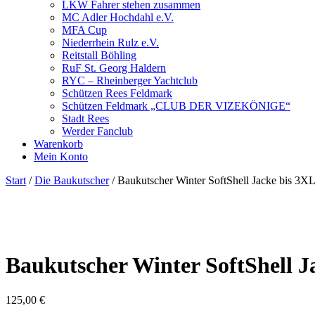
LKW Fahrer stehen zusammen
MC Adler Hochdahl e.V.
MFA Cup
Niederrhein Rulz e.V.
Reitstall Böhling
RuF St. Georg Haldern
RYC – Rheinberger Yachtclub
Schützen Rees Feldmark
Schützen Feldmark „CLUB DER VIZEKÖNIGE“
Stadt Rees
Werder Fanclub
Warenkorb
Mein Konto
Start
/
Die Baukutscher
/ Baukutscher Winter SoftShell Jacke bis 3X
Baukutscher Winter SoftShell J
125,00
€