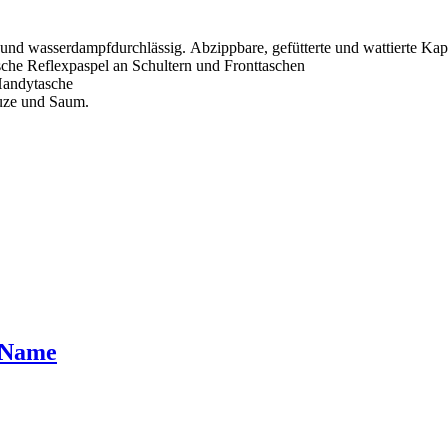
und wasserdampfdurchlässig. Abzippbare, gefütterte und wattierte Ka
che Reflexpaspel an Schultern und Fronttaschen
 Handytasche
puze und Saum.
+ Name