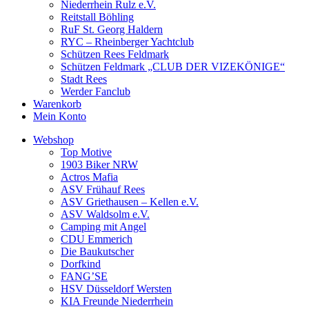
Niederrhein Rulz e.V.
Reitstall Böhling
RuF St. Georg Haldern
RYC – Rheinberger Yachtclub
Schützen Rees Feldmark
Schützen Feldmark „CLUB DER VIZEKÖNIGE“
Stadt Rees
Werder Fanclub
Warenkorb
Mein Konto
Webshop
Top Motive
1903 Biker NRW
Actros Mafia
ASV Frühauf Rees
ASV Griethausen – Kellen e.V.
ASV Waldsolm e.V.
Camping mit Angel
CDU Emmerich
Die Baukutscher
Dorfkind
FANG’SE
HSV Düsseldorf Wersten
KIA Freunde Niederrhein