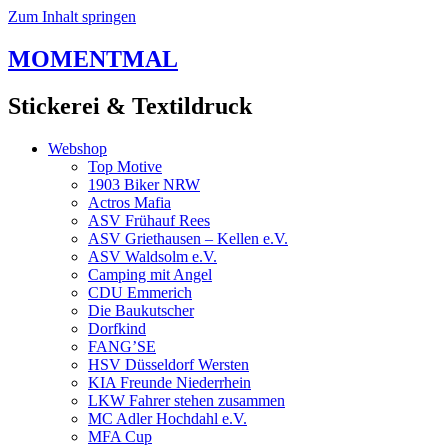
Zum Inhalt springen
MOMENTMAL
Stickerei & Textildruck
Webshop
Top Motive
1903 Biker NRW
Actros Mafia
ASV Frühauf Rees
ASV Griethausen – Kellen e.V.
ASV Waldsolm e.V.
Camping mit Angel
CDU Emmerich
Die Baukutscher
Dorfkind
FANG’SE
HSV Düsseldorf Wersten
KIA Freunde Niederrhein
LKW Fahrer stehen zusammen
MC Adler Hochdahl e.V.
MFA Cup