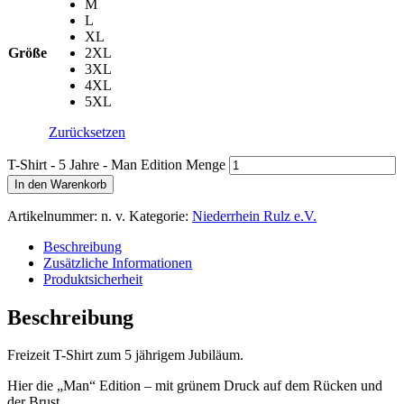
M
L
XL
Größe
2XL
3XL
4XL
5XL
Zurücksetzen
T-Shirt - 5 Jahre - Man Edition Menge
In den Warenkorb
Artikelnummer:
n. v.
Kategorie:
Niederrhein Rulz e.V.
Beschreibung
Zusätzliche Informationen
Produktsicherheit
Beschreibung
Freizeit T-Shirt zum 5 jährigem Jubiläum.
Hier die „Man“ Edition – mit grünem Druck auf dem Rücken und
der Brust.