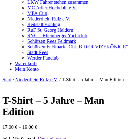
LKW Fahrer stehen zusammen
MC Adler Hochdahl e.V.
MFA Cup
Niederrhein Rulz e.V.
Reitstall Böhling
RuF St. Georg Haldern
RYC – Rheinberger Yachtclub
Schützen Rees Feldmark
Schützen Feldmark „CLUB DER VIZEKÖNIGE“
Stadt Rees
Werder Fanclub
Warenkorb
Mein Konto
Start
/
Niederrhein Rulz e.V.
/ T-Shirt – 5 Jahre – Man Edition
T-Shirt – 5 Jahre – Man
Edition
17,00
€
–
19,00
€
inkl. MwSt.
zzgl.
Versandkosten