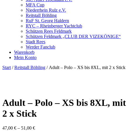
MFA Cup
Niederrhein Rulz e.V.
Reitstall Böhling
RuF St. Georg Haldern
RYC – Rheinberger Yachtclub
Schützen Rees Feldmark
Schützen Feldmark „CLUB DER VIZEKÖNIGE“
Stadt Rees
Werder Fanclub
Warenkorb
Mein Konto
Start
/
Reitstall Böhling
/ Adult – Polo – XS bis 8XL, mit 2 x Stick
Adult – Polo – XS bis 8XL, mit
2 x Stick
47,00
€
–
51,00
€