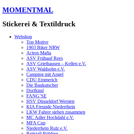
Zum
MOMENTMAL
Inhalt
springen
Stickerei & Textildruck
Webshop
Top Motive
1903 Biker NRW
Actros Mafia
ASV Frühauf Rees
ASV Griethausen – Kellen e.V.
ASV Waldsolm e.V.
Camping mit Angel
CDU Emmerich
Die Baukutscher
Dorfkind
FANG’SE
HSV Düsseldorf Wersten
KIA Freunde Niederrhein
LKW Fahrer stehen zusammen
MC Adler Hochdahl e.V.
MFA Cup
Niederrhein Rulz e.V.
Reitstall Böhling