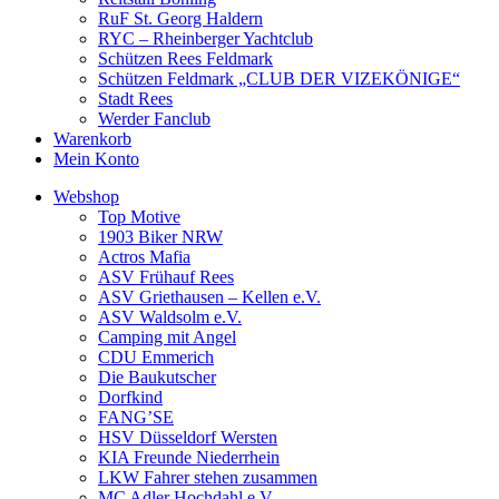
RuF St. Georg Haldern
RYC – Rheinberger Yachtclub
Schützen Rees Feldmark
Schützen Feldmark „CLUB DER VIZEKÖNIGE“
Stadt Rees
Werder Fanclub
Warenkorb
Mein Konto
Webshop
Top Motive
1903 Biker NRW
Actros Mafia
ASV Frühauf Rees
ASV Griethausen – Kellen e.V.
ASV Waldsolm e.V.
Camping mit Angel
CDU Emmerich
Die Baukutscher
Dorfkind
FANG’SE
HSV Düsseldorf Wersten
KIA Freunde Niederrhein
LKW Fahrer stehen zusammen
MC Adler Hochdahl e.V.