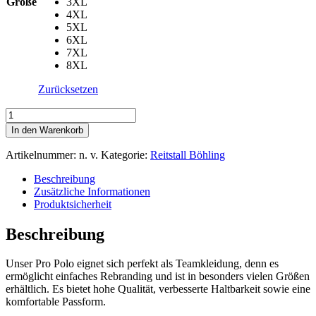
Größe
3XL
4XL
5XL
6XL
7XL
8XL
Zurücksetzen
Adult
-
In den Warenkorb
Polo
-
Artikelnummer:
n. v.
Kategorie:
Reitstall Böhling
XS
bis
Beschreibung
8XL,
Zusätzliche Informationen
mit
Produktsicherheit
2
x
Beschreibung
Stick
Menge
Unser Pro Polo eignet sich perfekt als Teamkleidung, denn es
ermöglicht einfaches Rebranding und ist in besonders vielen Größen
erhältlich. Es bietet hohe Qualität, verbesserte Haltbarkeit sowie eine
komfortable Passform.