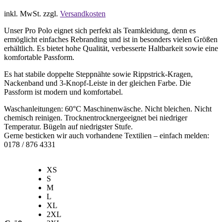
inkl. MwSt.
zzgl.
Versandkosten
Unser Pro Polo eignet sich perfekt als Teamkleidung, denn es
ermöglicht einfaches Rebranding und ist in besonders vielen Größen
erhältlich. Es bietet hohe Qualität, verbesserte Haltbarkeit sowie eine
komfortable Passform.
Es hat stabile doppelte Steppnähte sowie Rippstrick-Kragen,
Nackenband und 3-Knopf-Leiste in der gleichen Farbe. Die
Passform ist modern und komfortabel.
Waschanleitungen: 60°C Maschinenwäsche. Nicht bleichen. Nicht
chemisch reinigen. Trocknentrocknergeeignet bei niedriger
Temperatur. Bügeln auf niedrigster Stufe.
Gerne besticken wir auch vorhandene Textilien – einfach melden:
0178 / 876 4331
XS
S
M
L
XL
2XL