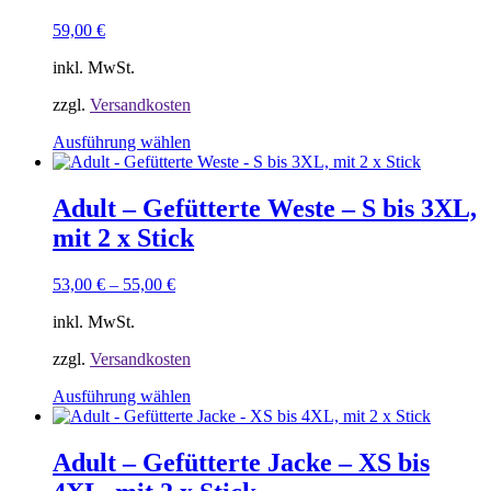
59,00
€
inkl. MwSt.
zzgl.
Versandkosten
Dieses
Ausführung wählen
Produkt
weist
mehrere
Adult – Gefütterte Weste – S bis 3XL,
Varianten
mit 2 x Stick
auf.
Die
Optionen
53,00
€
–
55,00
€
können
auf
inkl. MwSt.
der
Produktseite
zzgl.
Versandkosten
gewählt
Dieses
Ausführung wählen
werden
Produkt
weist
mehrere
Adult – Gefütterte Jacke – XS bis
Varianten