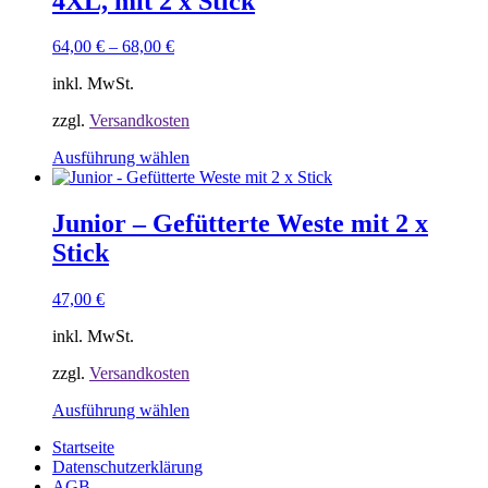
4XL, mit 2 x Stick
auf.
Die
Optionen
64,00
€
–
68,00
€
können
auf
inkl. MwSt.
der
Produktseite
zzgl.
Versandkosten
gewählt
Dieses
Ausführung wählen
werden
Produkt
weist
mehrere
Junior – Gefütterte Weste mit 2 x
Varianten
Stick
auf.
Die
Optionen
47,00
€
können
auf
inkl. MwSt.
der
Produktseite
zzgl.
Versandkosten
gewählt
Dieses
Ausführung wählen
werden
Produkt
Startseite
weist
Datenschutzerklärung
mehrere
AGB
Varianten