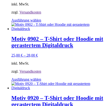
der
inkl. MwSt.
Produktseite
gewählt
zzgl.
Versandkosten
werden
Dieses
Ausführung wählen
Produkt
weist
mehrere
Varianten
Motiv 0902 – T-Shirt oder Hoodie mit
auf.
gerastertem Digitaldruck
Die
Optionen
können
25,00
€
–
28,00
€
auf
der
inkl. MwSt.
Produktseite
gewählt
zzgl.
Versandkosten
werden
Dieses
Ausführung wählen
Produkt
weist
mehrere
Varianten
Motiv 0920 – T-Shirt oder Hoodie mit
auf.
gerastertem Digitaldruck
Die