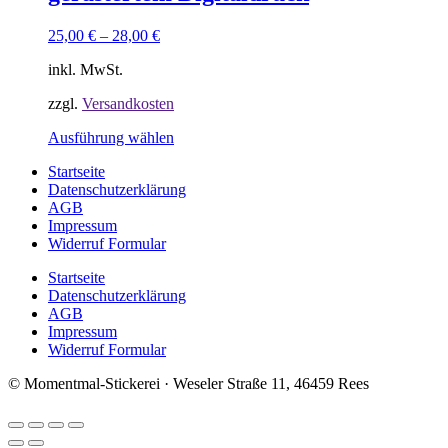
Optionen
können
25,00
€
–
28,00
€
auf
der
inkl. MwSt.
Produktseite
gewählt
zzgl.
Versandkosten
werden
Dieses
Ausführung wählen
Produkt
Startseite
weist
Datenschutzerklärung
mehrere
AGB
Varianten
Impressum
auf.
Widerruf Formular
Die
Optionen
Startseite
können
Datenschutzerklärung
auf
AGB
der
Impressum
Produktseite
Widerruf Formular
gewählt
werden
© Momentmal-Stickerei · Weseler Straße 11, 46459 Rees