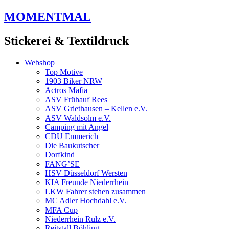
Zum
MOMENTMAL
Inhalt
springen
Stickerei & Textildruck
Webshop
Top Motive
1903 Biker NRW
Actros Mafia
ASV Frühauf Rees
ASV Griethausen – Kellen e.V.
ASV Waldsolm e.V.
Camping mit Angel
CDU Emmerich
Die Baukutscher
Dorfkind
FANG’SE
HSV Düsseldorf Wersten
KIA Freunde Niederrhein
LKW Fahrer stehen zusammen
MC Adler Hochdahl e.V.
MFA Cup
Niederrhein Rulz e.V.
Reitstall Böhling