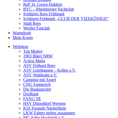
RuF St. Georg Haldern
RYC – Rheinberger Yachtclub
Schützen Rees Feldmark
Schützen Feldmark „CLUB DER VIZEKÖNIGE“
Stadt Rees
Werder Fanclub
Warenkorb
Mein Konto
Webshop
Top Motive
1903 Biker NRW
Actros Mafia
ASV Frühauf Rees
ASV Griethausen – Kellen e.V.
ASV Waldsolm e.V.
Camping mit Angel
CDU Emmerich
Die Baukutscher
Dorfkind
FANG’SE
HSV Düsseldorf Wersten
KIA Freunde Niederrhein
LKW Fahrer stehen zusammen
MC Adler Hochdahl e.V.