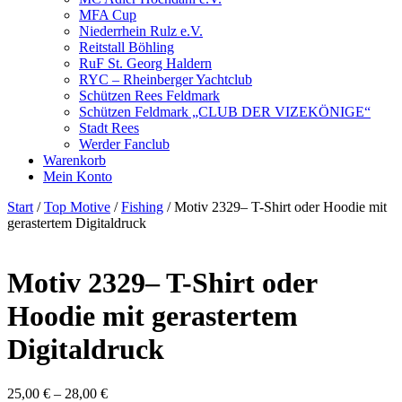
MFA Cup
Niederrhein Rulz e.V.
Reitstall Böhling
RuF St. Georg Haldern
RYC – Rheinberger Yachtclub
Schützen Rees Feldmark
Schützen Feldmark „CLUB DER VIZEKÖNIGE“
Stadt Rees
Werder Fanclub
Warenkorb
Mein Konto
Start
/
Top Motive
/
Fishing
/ Motiv 2329– T-Shirt oder Hoodie mit
gerastertem Digitaldruck
Motiv 2329– T-Shirt oder
Hoodie mit gerastertem
Digitaldruck
25,00
€
–
28,00
€