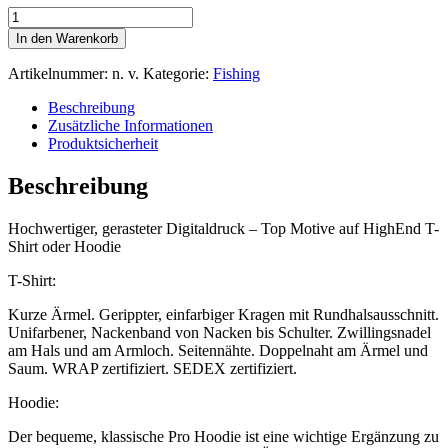
Motiv
2329–
In den Warenkorb
T-
Shirt
Artikelnummer:
n. v.
Kategorie:
Fishing
oder
Hoodie
Beschreibung
mit
Zusätzliche Informationen
gerastertem
Produktsicherheit
Digitaldruck
Menge
Beschreibung
Hochwertiger, gerasteter Digitaldruck – Top Motive auf HighEnd T-
Shirt oder Hoodie
T-Shirt:
Kurze Ärmel. Gerippter, einfarbiger Kragen mit Rundhalsausschnitt.
Unifarbener, Nackenband von Nacken bis Schulter. Zwillingsnadel
am Hals und am Armloch. Seitennähte. Doppelnaht am Ärmel und
Saum. WRAP zertifiziert. SEDEX zertifiziert.
Hoodie:
Der bequeme, klassische Pro Hoodie ist eine wichtige Ergänzung zu