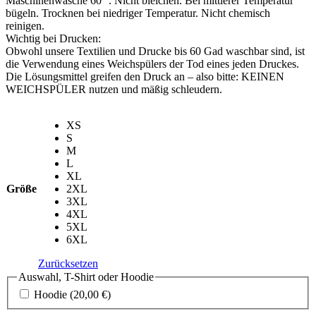
Maschinenwäsche 60 °. Nicht bleichen. Bei mittlerer Temperatur
bügeln. Trocknen bei niedriger Temperatur. Nicht chemisch
reinigen.
Wichtig bei Drucken:
Obwohl unsere Textilien und Drucke bis 60 Gad waschbar sind, ist
die Verwendung eines Weichspülers der Tod eines jeden Druckes.
Die Lösungsmittel greifen den Druck an – also bitte: KEINEN
WEICHSPÜLER nutzen und mäßig schleudern.
XS
S
M
L
XL
Größe
2XL
3XL
4XL
5XL
6XL
Zurücksetzen
Auswahl, T-Shirt oder Hoodie
Hoodie
(20,00 €)