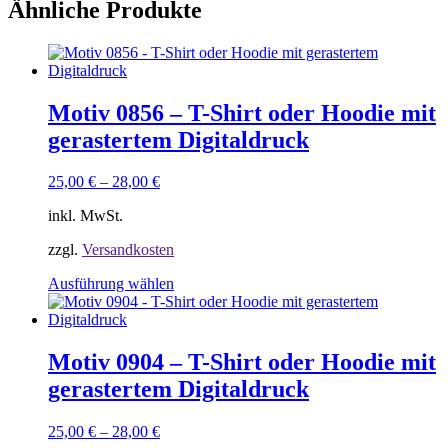
Ähnliche Produkte
Motiv 0856 – T-Shirt oder Hoodie mit
gerastertem Digitaldruck
25,00
€
–
28,00
€
inkl. MwSt.
zzgl.
Versandkosten
Dieses
Ausführung wählen
Produkt
weist
mehrere
Varianten
Motiv 0904 – T-Shirt oder Hoodie mit
auf.
gerastertem Digitaldruck
Die
Optionen
können
25,00
€
–
28,00
€
auf