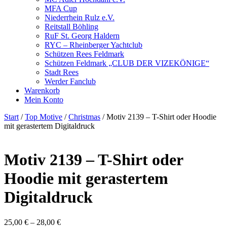
MFA Cup
Niederrhein Rulz e.V.
Reitstall Böhling
RuF St. Georg Haldern
RYC – Rheinberger Yachtclub
Schützen Rees Feldmark
Schützen Feldmark „CLUB DER VIZEKÖNIGE“
Stadt Rees
Werder Fanclub
Warenkorb
Mein Konto
Start
/
Top Motive
/
Christmas
/ Motiv 2139 – T-Shirt oder Hoodie
mit gerastertem Digitaldruck
Motiv 2139 – T-Shirt oder
Hoodie mit gerastertem
Digitaldruck
25,00
€
–
28,00
€