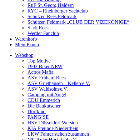
RuF St. Georg Haldern
RYC – Rheinberger Yachtclub
Schützen Rees Feldmark
Schützen Feldmark „CLUB DER VIZEKÖNIGE“
Stadt Rees
Werder Fanclub
Warenkorb
Mein Konto
Webshop
Top Motive
1903 Biker NRW
Actros Mafia
ASV Frühauf Rees
ASV Griethausen – Kellen e.V.
ASV Waldsolm e.V.
Camping mit Angel
CDU Emmerich
Die Baukutscher
Dorfkind
FANG’SE
HSV Düsseldorf Wersten
KIA Freunde Niederrhein
LKW Fahrer stehen zusammen
MC Adler Hochdahl e.V.