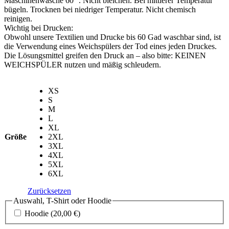
Maschinenwäsche 60 °. Nicht bleichen. Bei mittlerer Temperatur
bügeln. Trocknen bei niedriger Temperatur. Nicht chemisch
reinigen.
Wichtig bei Drucken:
Obwohl unsere Textilien und Drucke bis 60 Gad waschbar sind, ist
die Verwendung eines Weichspülers der Tod eines jeden Druckes.
Die Lösungsmittel greifen den Druck an – also bitte: KEINEN
WEICHSPÜLER nutzen und mäßig schleudern.
XS
S
M
L
XL
Größe
2XL
3XL
4XL
5XL
6XL
Zurücksetzen
Auswahl, T-Shirt oder Hoodie
Hoodie
(20,00 €)