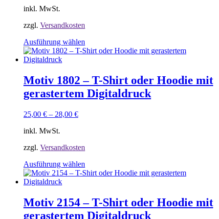
der
inkl. MwSt.
Produktseite
gewählt
zzgl.
Versandkosten
werden
Dieses
Ausführung wählen
Produkt
weist
mehrere
Varianten
Motiv 1802 – T-Shirt oder Hoodie mit
auf.
gerastertem Digitaldruck
Die
Optionen
können
25,00
€
–
28,00
€
auf
der
inkl. MwSt.
Produktseite
gewählt
zzgl.
Versandkosten
werden
Dieses
Ausführung wählen
Produkt
weist
mehrere
Varianten
Motiv 2154 – T-Shirt oder Hoodie mit
auf.
gerastertem Digitaldruck
Die