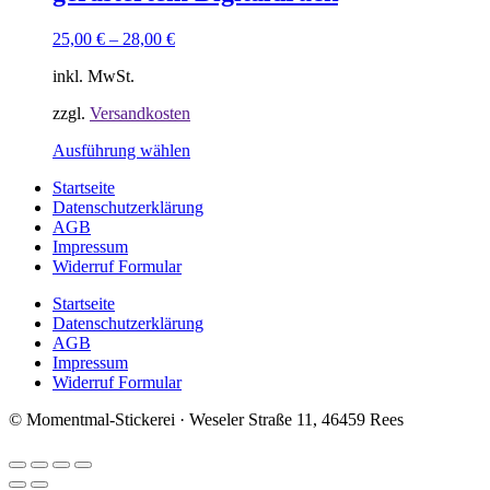
Optionen
können
25,00
€
–
28,00
€
auf
der
inkl. MwSt.
Produktseite
gewählt
zzgl.
Versandkosten
werden
Dieses
Ausführung wählen
Produkt
Startseite
weist
Datenschutzerklärung
mehrere
AGB
Varianten
Impressum
auf.
Widerruf Formular
Die
Optionen
Startseite
können
Datenschutzerklärung
auf
AGB
der
Impressum
Produktseite
Widerruf Formular
gewählt
werden
© Momentmal-Stickerei · Weseler Straße 11, 46459 Rees