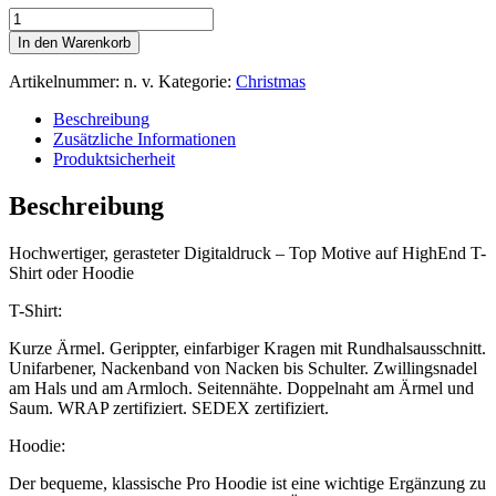
Motiv
2139
In den Warenkorb
–
T-
Artikelnummer:
n. v.
Kategorie:
Christmas
Shirt
oder
Beschreibung
Hoodie
Zusätzliche Informationen
mit
Produktsicherheit
gerastertem
Digitaldruck
Beschreibung
Menge
Hochwertiger, gerasteter Digitaldruck – Top Motive auf HighEnd T-
Shirt oder Hoodie
T-Shirt:
Kurze Ärmel. Gerippter, einfarbiger Kragen mit Rundhalsausschnitt.
Unifarbener, Nackenband von Nacken bis Schulter. Zwillingsnadel
am Hals und am Armloch. Seitennähte. Doppelnaht am Ärmel und
Saum. WRAP zertifiziert. SEDEX zertifiziert.
Hoodie:
Der bequeme, klassische Pro Hoodie ist eine wichtige Ergänzung zu