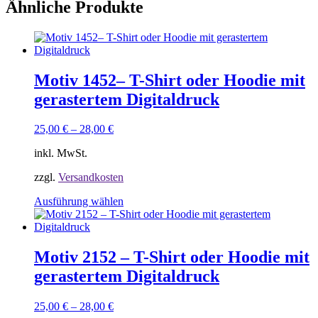
Ähnliche Produkte
Motiv 1452– T-Shirt oder Hoodie mit
gerastertem Digitaldruck
25,00
€
–
28,00
€
inkl. MwSt.
zzgl.
Versandkosten
Dieses
Ausführung wählen
Produkt
weist
mehrere
Varianten
Motiv 2152 – T-Shirt oder Hoodie mit
auf.
gerastertem Digitaldruck
Die
Optionen
können
25,00
€
–
28,00
€
auf