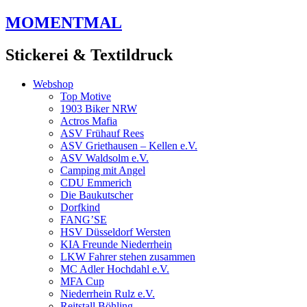
Zum
MOMENTMAL
Inhalt
springen
Stickerei & Textildruck
Webshop
Top Motive
1903 Biker NRW
Actros Mafia
ASV Frühauf Rees
ASV Griethausen – Kellen e.V.
ASV Waldsolm e.V.
Camping mit Angel
CDU Emmerich
Die Baukutscher
Dorfkind
FANG’SE
HSV Düsseldorf Wersten
KIA Freunde Niederrhein
LKW Fahrer stehen zusammen
MC Adler Hochdahl e.V.
MFA Cup
Niederrhein Rulz e.V.
Reitstall Böhling