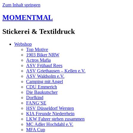
Zum Inhalt springen
MOMENTMAL
Stickerei & Textildruck
Webshop
Top Motive
1903 Biker NRW
Actros Mafia
ASV Frühauf Rees
ASV Griethausen – Kellen e.V.
ASV Waldsolm e.V.
Camping mit Angel
CDU Emmerich
Die Baukutscher
Dorfkind
FANG’SE
HSV Düsseldorf Wersten
KIA Freunde Niederrhein
LKW Fahrer stehen zusammen
MC Adler Hochdahl e.V.
MFA Cup