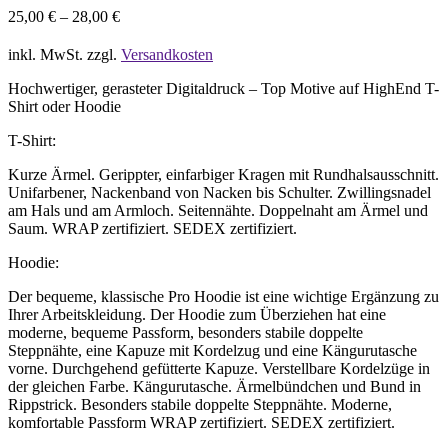
25,00
€
–
28,00
€
inkl. MwSt.
zzgl.
Versandkosten
Hochwertiger, gerasteter Digitaldruck – Top Motive auf HighEnd T-
Shirt oder Hoodie
T-Shirt:
Kurze Ärmel. Gerippter, einfarbiger Kragen mit Rundhalsausschnitt.
Unifarbener, Nackenband von Nacken bis Schulter. Zwillingsnadel
am Hals und am Armloch. Seitennähte. Doppelnaht am Ärmel und
Saum. WRAP zertifiziert. SEDEX zertifiziert.
Hoodie:
Der bequeme, klassische Pro Hoodie ist eine wichtige Ergänzung zu
Ihrer Arbeitskleidung. Der Hoodie zum Überziehen hat eine
moderne, bequeme Passform, besonders stabile doppelte
Steppnähte, eine Kapuze mit Kordelzug und eine Kängurutasche
vorne. Durchgehend gefütterte Kapuze. Verstellbare Kordelzüge in
der gleichen Farbe. Kängurutasche. Ärmelbündchen und Bund in
Rippstrick. Besonders stabile doppelte Steppnähte. Moderne,
komfortable Passform WRAP zertifiziert. SEDEX zertifiziert.