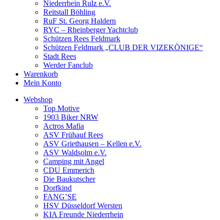
Niederrhein Rulz e.V.
Reitstall Böhling
RuF St. Georg Haldern
RYC – Rheinberger Yachtclub
Schützen Rees Feldmark
Schützen Feldmark „CLUB DER VIZEKÖNIGE“
Stadt Rees
Werder Fanclub
Warenkorb
Mein Konto
Webshop
Top Motive
1903 Biker NRW
Actros Mafia
ASV Frühauf Rees
ASV Griethausen – Kellen e.V.
ASV Waldsolm e.V.
Camping mit Angel
CDU Emmerich
Die Baukutscher
Dorfkind
FANG’SE
HSV Düsseldorf Wersten
KIA Freunde Niederrhein