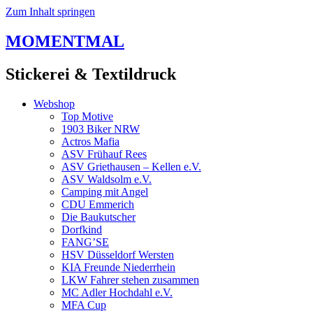
Zum Inhalt springen
MOMENTMAL
Stickerei & Textildruck
Webshop
Top Motive
1903 Biker NRW
Actros Mafia
ASV Frühauf Rees
ASV Griethausen – Kellen e.V.
ASV Waldsolm e.V.
Camping mit Angel
CDU Emmerich
Die Baukutscher
Dorfkind
FANG’SE
HSV Düsseldorf Wersten
KIA Freunde Niederrhein
LKW Fahrer stehen zusammen
MC Adler Hochdahl e.V.
MFA Cup