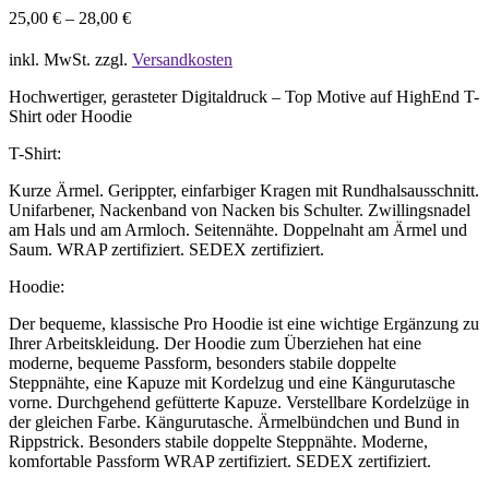
25,00
€
–
28,00
€
inkl. MwSt.
zzgl.
Versandkosten
Hochwertiger, gerasteter Digitaldruck – Top Motive auf HighEnd T-
Shirt oder Hoodie
T-Shirt:
Kurze Ärmel. Gerippter, einfarbiger Kragen mit Rundhalsausschnitt.
Unifarbener, Nackenband von Nacken bis Schulter. Zwillingsnadel
am Hals und am Armloch. Seitennähte. Doppelnaht am Ärmel und
Saum. WRAP zertifiziert. SEDEX zertifiziert.
Hoodie:
Der bequeme, klassische Pro Hoodie ist eine wichtige Ergänzung zu
Ihrer Arbeitskleidung. Der Hoodie zum Überziehen hat eine
moderne, bequeme Passform, besonders stabile doppelte
Steppnähte, eine Kapuze mit Kordelzug und eine Kängurutasche
vorne. Durchgehend gefütterte Kapuze. Verstellbare Kordelzüge in
der gleichen Farbe. Kängurutasche. Ärmelbündchen und Bund in
Rippstrick. Besonders stabile doppelte Steppnähte. Moderne,
komfortable Passform WRAP zertifiziert. SEDEX zertifiziert.