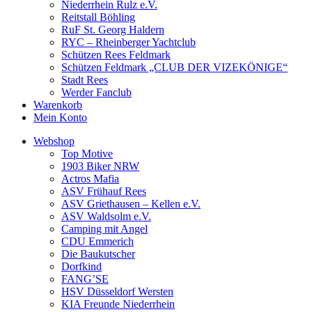
Niederrhein Rulz e.V.
Reitstall Böhling
RuF St. Georg Haldern
RYC – Rheinberger Yachtclub
Schützen Rees Feldmark
Schützen Feldmark „CLUB DER VIZEKÖNIGE“
Stadt Rees
Werder Fanclub
Warenkorb
Mein Konto
Webshop
Top Motive
1903 Biker NRW
Actros Mafia
ASV Frühauf Rees
ASV Griethausen – Kellen e.V.
ASV Waldsolm e.V.
Camping mit Angel
CDU Emmerich
Die Baukutscher
Dorfkind
FANG’SE
HSV Düsseldorf Wersten
KIA Freunde Niederrhein