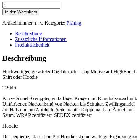
Motiv
0958
In den Warenkorb
–
T-
Artikelnummer:
n. v.
Kategorie:
Fishing
Shirt
oder
Beschreibung
Hoodie
Zusätzliche Informationen
mit
Produktsicherheit
gerastertem
Digitaldruck
Beschreibung
Menge
Hochwertiger, gerasteter Digitaldruck – Top Motive auf HighEnd T-
Shirt oder Hoodie
T-Shirt:
Kurze Ärmel. Gerippter, einfarbiger Kragen mit Rundhalsausschnitt.
Unifarbener, Nackenband von Nacken bis Schulter. Zwillingsnadel
am Hals und am Armloch. Seitennähte. Doppelnaht am Ärmel und
Saum. WRAP zertifiziert. SEDEX zertifiziert.
Hoodie:
Der bequeme, klassische Pro Hoodie ist eine wichtige Ergänzung zu