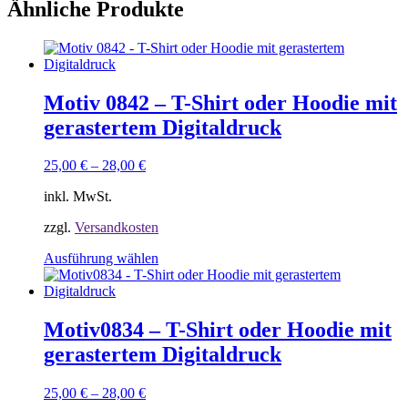
Ähnliche Produkte
Motiv 0842 – T-Shirt oder Hoodie mit
gerastertem Digitaldruck
25,00
€
–
28,00
€
inkl. MwSt.
zzgl.
Versandkosten
Dieses
Ausführung wählen
Produkt
weist
mehrere
Varianten
Motiv0834 – T-Shirt oder Hoodie mit
auf.
gerastertem Digitaldruck
Die
Optionen
können
25,00
€
–
28,00
€
auf