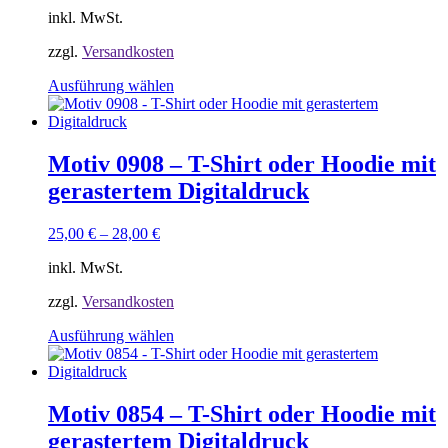
der
inkl. MwSt.
Produktseite
gewählt
zzgl.
Versandkosten
werden
Dieses
Ausführung wählen
Produkt
weist
mehrere
Varianten
Motiv 0908 – T-Shirt oder Hoodie mit
auf.
gerastertem Digitaldruck
Die
Optionen
können
25,00
€
–
28,00
€
auf
der
inkl. MwSt.
Produktseite
gewählt
zzgl.
Versandkosten
werden
Dieses
Ausführung wählen
Produkt
weist
mehrere
Varianten
Motiv 0854 – T-Shirt oder Hoodie mit
auf.
gerastertem Digitaldruck
Die