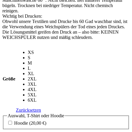
Maschinenwäsche 60 °. Nicht bleichen. Bei mittlerer Temperatur
bügeln. Trocknen bei niedriger Temperatur. Nicht chemisch
reinigen.
Wichtig bei Drucken:
Obwohl unsere Textilien und Drucke bis 60 Gad waschbar sind, ist
die Verwendung eines Weichspülers der Tod eines jeden Druckes.
Die Lösungsmittel greifen den Druck an – also bitte: KEINEN
WEICHSPÜLER nutzen und mäßig schleudern.
XS
S
M
L
XL
Größe
2XL
3XL
4XL
5XL
6XL
Zurücksetzen
Auswahl, T-Shirt oder Hoodie
Hoodie
(20,00 €)