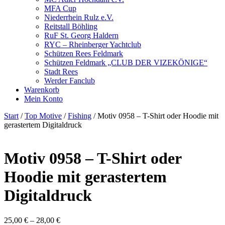
MFA Cup
Niederrhein Rulz e.V.
Reitstall Böhling
RuF St. Georg Haldern
RYC – Rheinberger Yachtclub
Schützen Rees Feldmark
Schützen Feldmark „CLUB DER VIZEKÖNIGE“
Stadt Rees
Werder Fanclub
Warenkorb
Mein Konto
Start
/
Top Motive
/
Fishing
/ Motiv 0958 – T-Shirt oder Hoodie mit
gerastertem Digitaldruck
Motiv 0958 – T-Shirt oder
Hoodie mit gerastertem
Digitaldruck
25,00
€
–
28,00
€