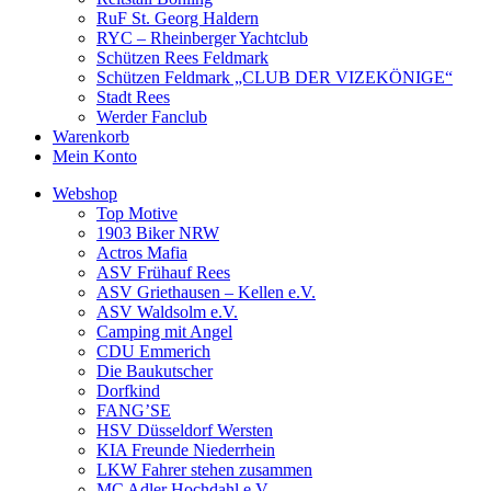
RuF St. Georg Haldern
RYC – Rheinberger Yachtclub
Schützen Rees Feldmark
Schützen Feldmark „CLUB DER VIZEKÖNIGE“
Stadt Rees
Werder Fanclub
Warenkorb
Mein Konto
Webshop
Top Motive
1903 Biker NRW
Actros Mafia
ASV Frühauf Rees
ASV Griethausen – Kellen e.V.
ASV Waldsolm e.V.
Camping mit Angel
CDU Emmerich
Die Baukutscher
Dorfkind
FANG’SE
HSV Düsseldorf Wersten
KIA Freunde Niederrhein
LKW Fahrer stehen zusammen
MC Adler Hochdahl e.V.