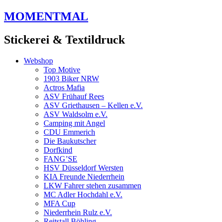
Zum
MOMENTMAL
Inhalt
springen
Stickerei & Textildruck
Webshop
Top Motive
1903 Biker NRW
Actros Mafia
ASV Frühauf Rees
ASV Griethausen – Kellen e.V.
ASV Waldsolm e.V.
Camping mit Angel
CDU Emmerich
Die Baukutscher
Dorfkind
FANG’SE
HSV Düsseldorf Wersten
KIA Freunde Niederrhein
LKW Fahrer stehen zusammen
MC Adler Hochdahl e.V.
MFA Cup
Niederrhein Rulz e.V.
Reitstall Böhling