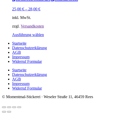
Optionen
können
25,00
€
–
28,00
€
auf
der
inkl. MwSt.
Produktseite
gewählt
zzgl.
Versandkosten
werden
Dieses
Ausführung wählen
Produkt
Startseite
weist
Datenschutzerklärung
mehrere
AGB
Varianten
Impressum
auf.
Widerruf Formular
Die
Optionen
Startseite
können
Datenschutzerklärung
auf
AGB
der
Impressum
Produktseite
Widerruf Formular
gewählt
werden
© Momentmal-Stickerei · Weseler Straße 11, 46459 Rees