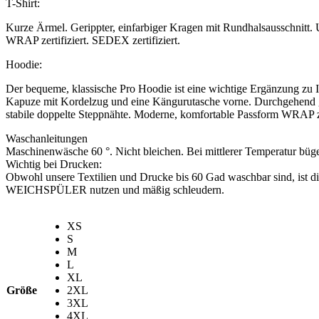
T-Shirt:
Kurze Ärmel. Gerippter, einfarbiger Kragen mit Rundhalsausschnitt
WRAP zertifiziert. SEDEX zertifiziert.
Hoodie:
Der bequeme, klassische Pro Hoodie ist eine wichtige Ergänzung zu 
Kapuze mit Kordelzug und eine Kängurutasche vorne. Durchgehend ge
stabile doppelte Steppnähte. Moderne, komfortable Passform WRAP zer
Waschanleitungen
Maschinenwäsche 60 °. Nicht bleichen. Bei mittlerer Temperatur büge
Wichtig bei Drucken:
Obwohl unsere Textilien und Drucke bis 60 Gad waschbar sind, ist d
WEICHSPÜLER nutzen und mäßig schleudern.
XS
S
M
L
XL
Größe
2XL
3XL
4XL