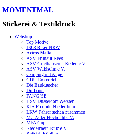
Zum
MOMENTMAL
Inhalt
springen
Stickerei & Textildruck
Webshop
Top Motive
1903 Biker NRW
Actros Mafia
ASV Frühauf Rees
ASV Griethausen – Kellen e.V.
ASV Waldsolm e.V.
Camping mit Angel
CDU Emmerich
Die Baukutscher
Dorfkind
FANG’SE
HSV Düsseldorf Wersten
KIA Freunde Niederrhein
LKW Fahrer stehen zusammen
MC Adler Hochdahl e.V.
MFA Cup
Niederrhein Rulz e.V.
Reitstall Böhling