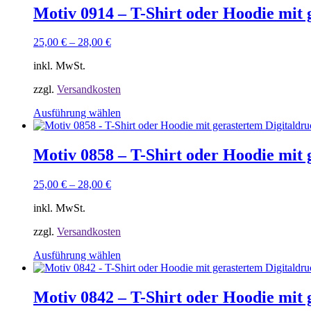
Motiv 0914 – T-Shirt oder Hoodie mit 
25,00
€
–
28,00
€
inkl. MwSt.
zzgl.
Versandkosten
Dieses
Ausführung wählen
Produkt
weist
mehrere
Motiv 0858 – T-Shirt oder Hoodie mit 
Varianten
auf.
25,00
€
–
28,00
€
Die
Optionen
inkl. MwSt.
können
auf
zzgl.
Versandkosten
der
Produktseite
Dieses
Ausführung wählen
gewählt
Produkt
werden
weist
mehrere
Motiv 0842 – T-Shirt oder Hoodie mit 
Varianten