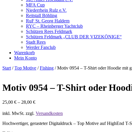
MFA Cup
Niederrhein Rulz e.V.
Reitstall Böhling
RuF St. Georg Haldern
RYC – Rheinberger Yachtclub
Schützen Rees Feldmark
Schützen Feldmark „CLUB DER VIZEKÖNIGE“
Stadt Rees
Werder Fanclub
Warenkorb
Mein Konto
Start
/
Top Motive
/
Fishing
/ Motiv 0954 – T-Shirt oder Hoodie mit g
Motiv 0954 – T-Shirt oder Hood
25,00
€
–
28,00
€
inkl. MwSt.
zzgl.
Versandkosten
Hochwertiger, gerasteter Digitaldruck – Top Motive auf HighEnd T-S