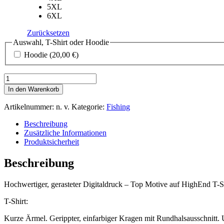
5XL
6XL
Zurücksetzen
Auswahl, T-Shirt oder Hoodie
Hoodie
(20,00 €)
Motiv
0954
In den Warenkorb
–
T-
Artikelnummer:
n. v.
Kategorie:
Fishing
Shirt
oder
Beschreibung
Hoodie
Zusätzliche Informationen
mit
Produktsicherheit
gerastertem
Digitaldruck
Beschreibung
Menge
Hochwertiger, gerasteter Digitaldruck – Top Motive auf HighEnd T-S
T-Shirt:
Kurze Ärmel. Gerippter, einfarbiger Kragen mit Rundhalsausschnitt