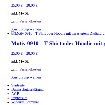
auf.
25,00
€
–
28,00
€
Die
Optionen
inkl. MwSt.
können
auf
zzgl.
Versandkosten
der
Produktseite
Dieses
Ausführung wählen
gewählt
Produkt
werden
weist
mehrere
Motiv 0910 – T-Shirt oder Hoodie mit 
Varianten
auf.
25,00
€
–
28,00
€
Die
Optionen
inkl. MwSt.
können
auf
zzgl.
Versandkosten
der
Produktseite
Dieses
Ausführung wählen
gewählt
Produkt
werden
Startseite
weist
Datenschutzerklärung
mehrere
AGB
Varianten
Impressum
auf.
Widerruf Formular
Die