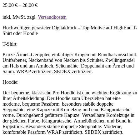
25,00
€
–
28,00
€
inkl. MwSt.
zzgl.
Versandkosten
Hochwertiger, gerasteter Digitaldruck – Top Motive auf HighEnd T-
Shirt oder Hoodie
T-Shirt:
Kurze Ärmel. Gerippter, einfarbiger Kragen mit Rundhalsausschnitt.
Unifarbener, Nackenband von Nacken bis Schulter. Zwillingsnadel
am Hals und am Armloch. Seitennähte. Doppelnaht am Ärmel und
Saum. WRAP zertifiziert. SEDEX zertifiziert.
Hoodie:
Der bequeme, klassische Pro Hoodie ist eine wichtige Ergänzung zu
Ihrer Arbeitskleidung. Der Hoodie zum Überziehen hat eine
moderne, bequeme Passform, besonders stabile doppelte
Steppnähte, eine Kapuze mit Kordelzug und eine Kängurutasche
vorne. Durchgehend gefütterte Kapuze. Verstellbare Kordelzüge in
der gleichen Farbe. Kängurutasche. Ärmelbündchen und Bund in
Rippstrick. Besonders stabile doppelte Steppnähte. Moderne,
komfortable Passform WRAP zertifiziert. SEDEX zertifiziert.