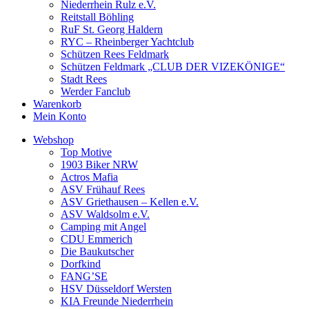
Niederrhein Rulz e.V.
Reitstall Böhling
RuF St. Georg Haldern
RYC – Rheinberger Yachtclub
Schützen Rees Feldmark
Schützen Feldmark „CLUB DER VIZEKÖNIGE“
Stadt Rees
Werder Fanclub
Warenkorb
Mein Konto
Webshop
Top Motive
1903 Biker NRW
Actros Mafia
ASV Frühauf Rees
ASV Griethausen – Kellen e.V.
ASV Waldsolm e.V.
Camping mit Angel
CDU Emmerich
Die Baukutscher
Dorfkind
FANG’SE
HSV Düsseldorf Wersten
KIA Freunde Niederrhein