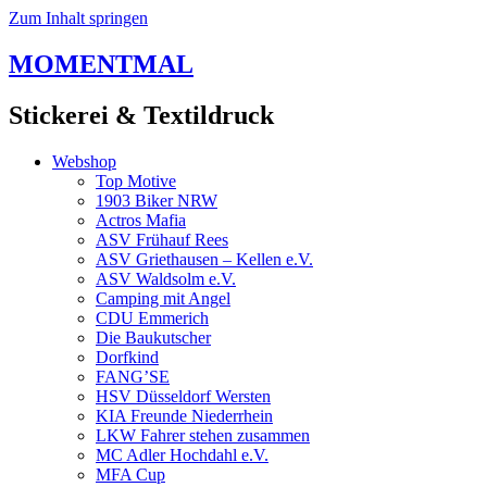
Zum Inhalt springen
MOMENTMAL
Stickerei & Textildruck
Webshop
Top Motive
1903 Biker NRW
Actros Mafia
ASV Frühauf Rees
ASV Griethausen – Kellen e.V.
ASV Waldsolm e.V.
Camping mit Angel
CDU Emmerich
Die Baukutscher
Dorfkind
FANG’SE
HSV Düsseldorf Wersten
KIA Freunde Niederrhein
LKW Fahrer stehen zusammen
MC Adler Hochdahl e.V.
MFA Cup