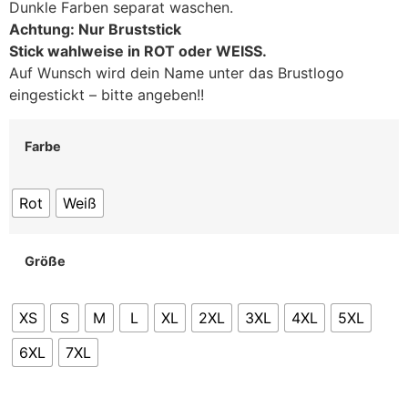
Dunkle Farben separat waschen.
Achtung: Nur Bruststick
Stick wahlweise in ROT oder WEISS.
Auf Wunsch wird dein Name unter das Brustlogo
eingestickt – bitte angeben!!
Farbe
Rot
Weiß
Größe
XS
S
M
L
XL
2XL
3XL
4XL
5XL
6XL
7XL