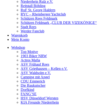
Niederrhein Rulz e.V.
Reitstall Böhling
RuF St. Georg Haldern
RYC – Rheinberger Yachtclub
Schützen Rees Feldmark
Schützen Feldmark „CLUB DER VIZEKÖNIGE“
Stadt Rees
Werder Fanclub
Warenkorb
Mein Konto
Webshop
Top Motive
1903 Biker NRW
Actros Mafia
ASV Frühauf Rees
ASV Griethausen – Kellen e.V.
ASV Waldsolm e.V.
Camping mit Angel
CDU Emmerich
Die Baukutscher
Dorfkind
FANG’SE
HSV Düsseldorf Wersten
KIA Freunde Niederrhein