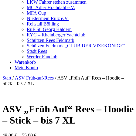
LKW Fahrer stehen zusammen
MC Adler Hochdahl e.V.
MFA Cup
Niederrhein Rulz e.V.
Reitstall Böhling
RuF St. Georg Haldern
RYC – Rheinberger Yachtclub
Schützen Rees Feldmark
Schützen Feldmark „CLUB DER VIZEKÖNIGE“
Stadt Rees
Werder Fanclub
Warenkorb
Mein Konto
Start
/
ASV Früh-auf-Rees
/ ASV „Früh Auf“ Rees – Hoodie –
Stick – bis 7 XL
ASV „Früh Auf“ Rees – Hoodie
– Stick – bis 7 XL
49,00
€
–
55,00
€