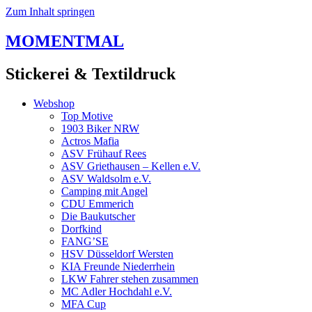
Zum Inhalt springen
MOMENTMAL
Stickerei & Textildruck
Webshop
Top Motive
1903 Biker NRW
Actros Mafia
ASV Frühauf Rees
ASV Griethausen – Kellen e.V.
ASV Waldsolm e.V.
Camping mit Angel
CDU Emmerich
Die Baukutscher
Dorfkind
FANG’SE
HSV Düsseldorf Wersten
KIA Freunde Niederrhein
LKW Fahrer stehen zusammen
MC Adler Hochdahl e.V.
MFA Cup