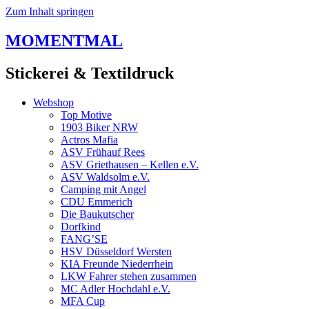
Zum Inhalt springen
MOMENTMAL
Stickerei & Textildruck
Webshop
Top Motive
1903 Biker NRW
Actros Mafia
ASV Frühauf Rees
ASV Griethausen – Kellen e.V.
ASV Waldsolm e.V.
Camping mit Angel
CDU Emmerich
Die Baukutscher
Dorfkind
FANG’SE
HSV Düsseldorf Wersten
KIA Freunde Niederrhein
LKW Fahrer stehen zusammen
MC Adler Hochdahl e.V.
MFA Cup