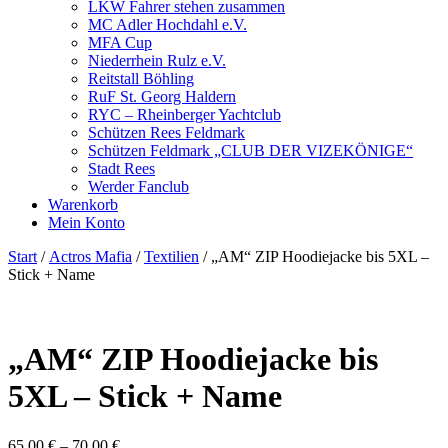
LKW Fahrer stehen zusammen
MC Adler Hochdahl e.V.
MFA Cup
Niederrhein Rulz e.V.
Reitstall Böhling
RuF St. Georg Haldern
RYC – Rheinberger Yachtclub
Schützen Rees Feldmark
Schützen Feldmark „CLUB DER VIZEKÖNIGE“
Stadt Rees
Werder Fanclub
Warenkorb
Mein Konto
Start
/
Actros Mafia
/
Textilien
/ „AM“ ZIP Hoodiejacke bis 5XL –
Stick + Name
„AM“ ZIP Hoodiejacke bis
5XL – Stick + Name
65,00
€
–
70,00
€