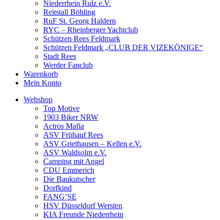
Niederrhein Rulz e.V.
Reitstall Böhling
RuF St. Georg Haldern
RYC – Rheinberger Yachtclub
Schützen Rees Feldmark
Schützen Feldmark „CLUB DER VIZEKÖNIGE“
Stadt Rees
Werder Fanclub
Warenkorb
Mein Konto
Webshop
Top Motive
1903 Biker NRW
Actros Mafia
ASV Frühauf Rees
ASV Griethausen – Kellen e.V.
ASV Waldsolm e.V.
Camping mit Angel
CDU Emmerich
Die Baukutscher
Dorfkind
FANG’SE
HSV Düsseldorf Wersten
KIA Freunde Niederrhein