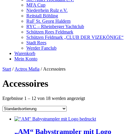
MFA Cup
Niederrhein Rulz e.V.
Reitstall Böhling
RuF St. Georg Haldern
RYC – Rheinberger Yachtclub
Schützen Rees Feldmark
Schützen Feldmark „CLUB DER VIZEKÖNIGE“
Stadt Rees
Werder Fanclub
Warenkorb
Mein Konto
Start
/
Actros Mafia
/ Accessoires
Accessoires
Ergebnisse 1 – 12 von 18 werden angezeigt
„AM“ Babystrampler mit Logo