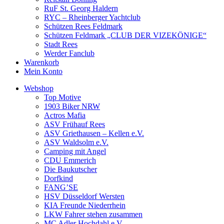
RuF St. Georg Haldern
RYC – Rheinberger Yachtclub
Schützen Rees Feldmark
Schützen Feldmark „CLUB DER VIZEKÖNIGE“
Stadt Rees
Werder Fanclub
Warenkorb
Mein Konto
Webshop
Top Motive
1903 Biker NRW
Actros Mafia
ASV Frühauf Rees
ASV Griethausen – Kellen e.V.
ASV Waldsolm e.V.
Camping mit Angel
CDU Emmerich
Die Baukutscher
Dorfkind
FANG’SE
HSV Düsseldorf Wersten
KIA Freunde Niederrhein
LKW Fahrer stehen zusammen
MC Adler Hochdahl e.V.