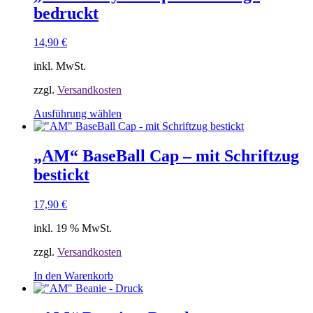
bedruckt
14,90
€
inkl. MwSt.
zzgl.
Versandkosten
Dieses
Ausführung wählen
Produkt
weist
mehrere
„AM“ BaseBall Cap – mit Schriftzug
Varianten
bestickt
auf.
Die
Optionen
17,90
€
können
auf
inkl. 19 % MwSt.
der
Produktseite
zzgl.
Versandkosten
gewählt
In den Warenkorb
werden