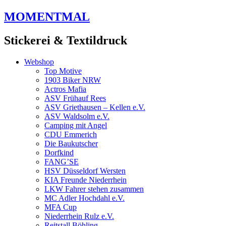
Zum
MOMENTMAL
Inhalt
springen
Stickerei & Textildruck
Webshop
Top Motive
1903 Biker NRW
Actros Mafia
ASV Frühauf Rees
ASV Griethausen – Kellen e.V.
ASV Waldsolm e.V.
Camping mit Angel
CDU Emmerich
Die Baukutscher
Dorfkind
FANG’SE
HSV Düsseldorf Wersten
KIA Freunde Niederrhein
LKW Fahrer stehen zusammen
MC Adler Hochdahl e.V.
MFA Cup
Niederrhein Rulz e.V.
Reitstall Böhling