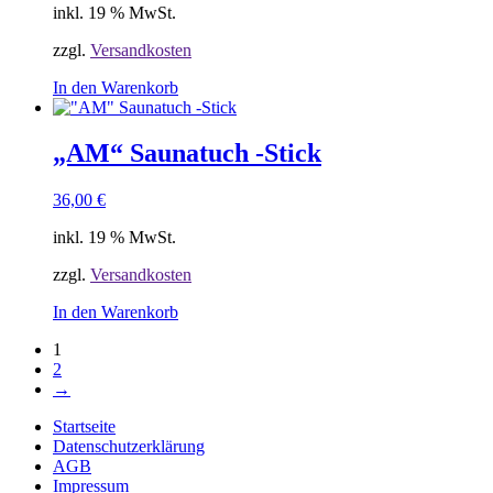
auf
inkl. 19 % MwSt.
der
Produktseite
zzgl.
Versandkosten
gewählt
In den Warenkorb
werden
„AM“ Saunatuch -Stick
36,00
€
inkl. 19 % MwSt.
zzgl.
Versandkosten
In den Warenkorb
1
2
→
Startseite
Datenschutzerklärung
AGB
Impressum