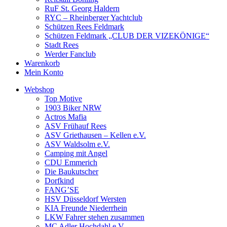
RuF St. Georg Haldern
RYC – Rheinberger Yachtclub
Schützen Rees Feldmark
Schützen Feldmark „CLUB DER VIZEKÖNIGE“
Stadt Rees
Werder Fanclub
Warenkorb
Mein Konto
Webshop
Top Motive
1903 Biker NRW
Actros Mafia
ASV Frühauf Rees
ASV Griethausen – Kellen e.V.
ASV Waldsolm e.V.
Camping mit Angel
CDU Emmerich
Die Baukutscher
Dorfkind
FANG’SE
HSV Düsseldorf Wersten
KIA Freunde Niederrhein
LKW Fahrer stehen zusammen
MC Adler Hochdahl e.V.