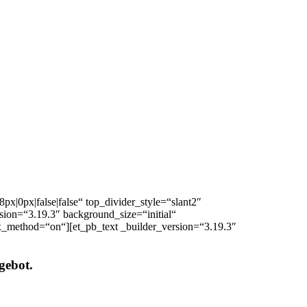
|0px|false|false“ top_divider_style=“slant2″
sion=“3.19.3″ background_size=“initial“
x_method=“on“][et_pb_text _builder_version=“3.19.3″
gebot.