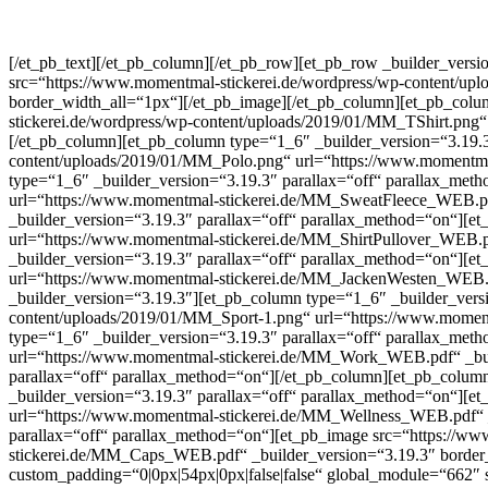
[/et_pb_text][/et_pb_column][/et_pb_row][et_pb_row _builder_vers
src=“https://www.momentmal-stickerei.de/wordpress/wp-content/
border_width_all=“1px“][/et_pb_image][/et_pb_column][et_pb_colu
stickerei.de/wordpress/wp-content/uploads/2019/01/MM_TShirt.pn
[/et_pb_column][et_pb_column type=“1_6″ _builder_version=“3.19.3
content/uploads/2019/01/MM_Polo.png“ url=“https://www.momentma
type=“1_6″ _builder_version=“3.19.3″ parallax=“off“ parallax_me
url=“https://www.momentmal-stickerei.de/MM_SweatFleece_WEB.pdf
_builder_version=“3.19.3″ parallax=“off“ parallax_method=“on“][e
url=“https://www.momentmal-stickerei.de/MM_ShirtPullover_WEB.pd
_builder_version=“3.19.3″ parallax=“off“ parallax_method=“on“][
url=“https://www.momentmal-stickerei.de/MM_JackenWesten_WEB.pd
_builder_version=“3.19.3″][et_pb_column type=“1_6″ _builder_vers
content/uploads/2019/01/MM_Sport-1.png“ url=“https://www.momen
type=“1_6″ _builder_version=“3.19.3″ parallax=“off“ parallax_me
url=“https://www.momentmal-stickerei.de/MM_Work_WEB.pdf“ _buil
parallax=“off“ parallax_method=“on“][/et_pb_column][et_pb_colum
_builder_version=“3.19.3″ parallax=“off“ parallax_method=“on“][
url=“https://www.momentmal-stickerei.de/MM_Wellness_WEB.pdf“ _b
parallax=“off“ parallax_method=“on“][et_pb_image src=“https://w
stickerei.de/MM_Caps_WEB.pdf“ _builder_version=“3.19.3″ border_w
custom_padding=“0|0px|54px|0px|false|false“ global_module=“662″ s