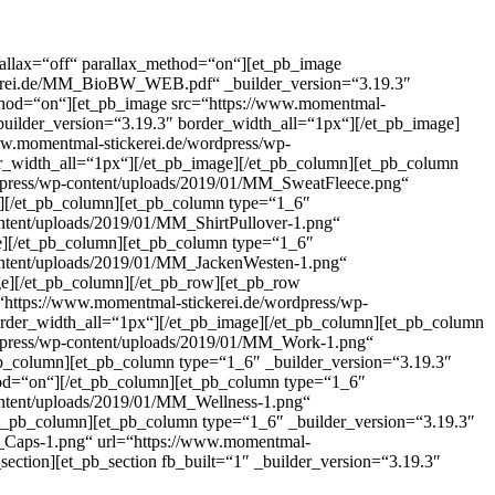
rallax=“off“ parallax_method=“on“][et_pb_image
kerei.de/MM_BioBW_WEB.pdf“ _builder_version=“3.19.3″
ethod=“on“][et_pb_image src=“https://www.momentmal-
ilder_version=“3.19.3″ border_width_all=“1px“][/et_pb_image]
ww.momentmal-stickerei.de/wordpress/wp-
_width_all=“1px“][/et_pb_image][/et_pb_column][et_pb_column
rdpress/wp-content/uploads/2019/01/MM_SweatFleece.png“
][/et_pb_column][et_pb_column type=“1_6″
ontent/uploads/2019/01/MM_ShirtPullover-1.png“
e][/et_pb_column][et_pb_column type=“1_6″
content/uploads/2019/01/MM_JackenWesten-1.png“
e][/et_pb_column][/et_pb_row][et_pb_row
“https://www.momentmal-stickerei.de/wordpress/wp-
rder_width_all=“1px“][/et_pb_image][/et_pb_column][et_pb_column
rdpress/wp-content/uploads/2019/01/MM_Work-1.png“
b_column][et_pb_column type=“1_6″ _builder_version=“3.19.3″
thod=“on“][/et_pb_column][et_pb_column type=“1_6″
ontent/uploads/2019/01/MM_Wellness-1.png“
t_pb_column][et_pb_column type=“1_6″ _builder_version=“3.19.3″
M_Caps-1.png“ url=“https://www.momentmal-
ction][et_pb_section fb_built=“1″ _builder_version=“3.19.3″