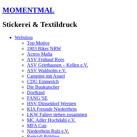
Zum
MOMENTMAL
Inhalt
springen
Stickerei & Textildruck
Webshop
Top Motive
1903 Biker NRW
Actros Mafia
ASV Frühauf Rees
ASV Griethausen – Kellen e.V.
ASV Waldsolm e.V.
Camping mit Angel
CDU Emmerich
Die Baukutscher
Dorfkind
FANG’SE
HSV Düsseldorf Wersten
KIA Freunde Niederrhein
LKW Fahrer stehen zusammen
MC Adler Hochdahl e.V.
MFA Cup
Niederrhein Rulz e.V.
Reitstall Böhling