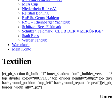
MFA Cup
Niederrhein Rulz e.V.
Reitstall Böhling
RuF St. Georg Haldern
RYC – Rheinberger Yachtclub
Schützen Rees Feldmark
Schützen Feldmark „CLUB DER VIZEKÖNIGE“
Stadt Rees
Werder Fanclub
Warenkorb
Mein Konto
Textilien
[et_pb_section fb_built=“1″ inner_shadow=“on“ _builder_version=“3
top_divider_color=“#0C71C3″ top_divider_height=“500px“ top_divide
background_position=“top_left“ background_repeat=“repeat“][et_pb
border_width_all=“1px“]
Unten