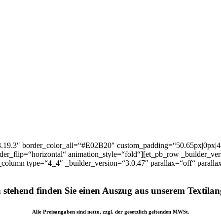
.19.3″ border_color_all=“#E02B20″ custom_padding=“50.65px|0px|48px
r_flip=“horizontal“ animation_style=“fold“][et_pb_row _builder_ver
_column type=“4_4″ _builder_version=“3.0.47″ parallax=“off“ paralla
 stehend finden Sie einen Auszug aus unserem Textilan
Alle Preisangaben sind netto, zzgl. der gesetzlich geltenden MWSt.